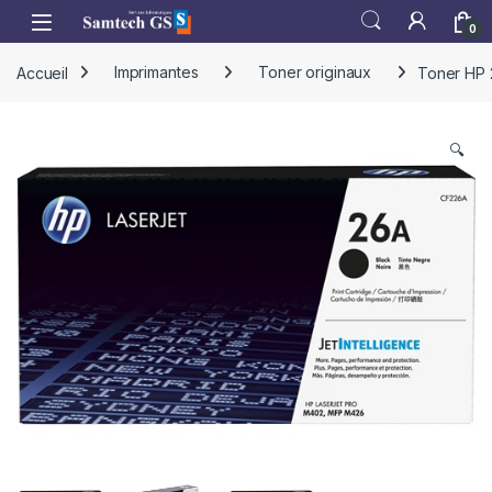
Skip to navigation
Skip to content
0
Accueil
Imprimantes
Toner originaux
Toner HP 
🔍