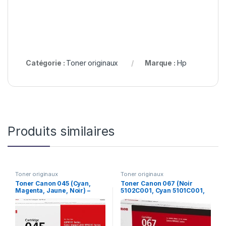
Catégorie :
Toner originaux
Marque :
Hp
Produits similaires
Toner originaux
Toner originaux
Toner Canon 045 (Cyan,
Toner Canon 067 (Noir
Magenta, Jaune, Noir) –
5102C001, Cyan 5101C001,
Original – Pour Canon i-
Magenta 5100C001, Jaune
SENSYS LBP611Cn,
5099C001) – (1 350 Pages)
LBP611Cdw, MF631Cn,
MF633Cdw, MF635Cx -(1300
Pages)