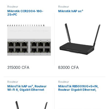
Routeur
Routeur
Mikrotik CCR2004-16G-
Mikrotik hAP ac³
2S+PC
315000
CFA
83000
CFA
Routeur
Routeur
MikroTik hAP ax³, Routeur
MikroTik RB5009UG+S+IN,
Wi-Fi 6, Gigabit Ethernet
Routeur Gigabit Ethernet,
Port SFP+