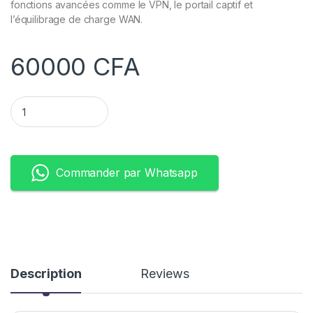
fonctions avancées comme le VPN, le portail captif et
l’équilibrage de charge WAN.
60000
CFA
Ruijie RG-EG105G-P V2 Reyee Cloud Managed PoE Router qua
Commander par Whatsapp
Description
Reviews