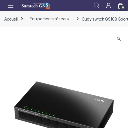
Skip to navigation
Skip to content
0
Accueil
Equipements réseaux
Cudy switch GS108 8port
🔍