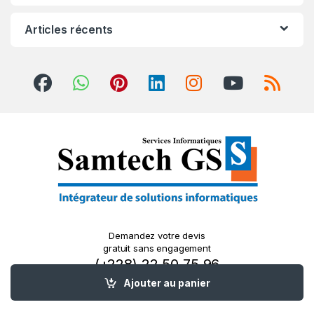
Articles récents
Demandez votre devis
gratuit sans engagement
(+228) 22 50 75 96
| 91 78 34 87
Ajouter au panier